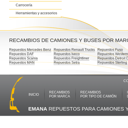
Carrocería
Herramientas y accesorios
RECAMBIOS DE CAMIONES Y BUSES POR MAR
Repuestos Mercedes Benz
Repuestos Renault Trucks
Repuestos Fuso
Repuestos DAF
Repuestos Iveco
Repuestos Western
Repuestos Scania
Repuestos Freightliner
Repuestos Detroit 
Repuestos MAN
Repuestos Setra
Repuestos Sterling
CO
RECAMBIOS
RECAMBIOS
INICIO
POR MARCA
POR TIPO DE CAMIÓN
EMANA
REPUESTOS PARA CAMIONES 