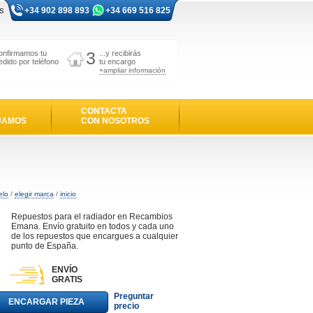
s
+34 902 898 893
+34 669 516 825
3
onfirmamos tu
...y recibirás
edido por teléfono
tu encargo
+ampliar información
CONTACTA
JAMOS
CON NOSOTROS
elo
/
elegir marca
/
inicio
Repuestos para el radiador en Recambios
Emana. Envío gratuito en todos y cada uno
de los repuestos que encargues a cualquier
punto de España.
ENVÍO
GRATIS
Preguntar
ENCARGAR PIEZA
precio