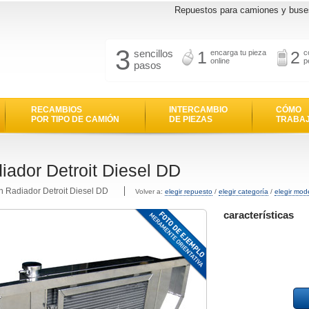
Repuestos para camiones y buse
3
sencillos
1
2
encarga tu pieza
c
online
p
pasos
RECAMBIOS
INTERCAMBIO
CÓMO
POR TIPO DE CAMIÓN
DE PIEZAS
TRABA
iador Detroit Diesel DD
n Radiador Detroit Diesel DD
Volver a:
elegir repuesto
/
elegir categoría
/
elegir mod
características