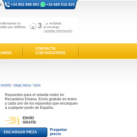
s
+34 902 898 893
+34 669 516 825
3
onfirmamos tu
...y recibirás
edido por teléfono
tu encargo
+ampliar información
CONTACTA
JAMOS
CON NOSOTROS
r modelo
/
elegir marca
/
inicio
Repuestos para el volante motor en
Recambios Emana. Envío gratuito en todos
y cada uno de los repuestos que encargues
a cualquier punto de España.
ENVÍO
GRATIS
Preguntar
ENCARGAR PIEZA
precio