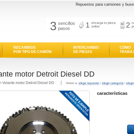
Repuestos para camiones y buse
3
sencillos
1
2
encarga tu pieza
c
online
p
pasos
RECAMBIOS
INTERCAMBIO
CÓMO
POR TIPO DE CAMIÓN
DE PIEZAS
TRABA
ante motor Detroit Diesel DD
n Volante motor Detroit Diesel DD
Volver a:
elegir repuesto
/
elegir categoría
/
elegi
características