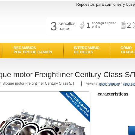
Repuestos para camiones y buse
3
sencillos
1
2
encarga tu pieza
c
online
p
pasos
RECAMBIOS
INTERCAMBIO
CÓMO
POR TIPO DE CAMIÓN
DE PIEZAS
TRABA
que motor Freightliner Century Class S/
n Bloque motor Freightliner Century Class S/T
Volver a:
elegir repuesto
/
elegir ca
características