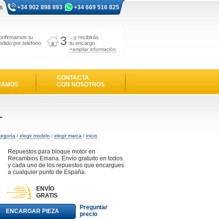
s
+34 902 898 893
+34 669 516 825
3
onfirmamos tu
...y recibirás
edido por teléfono
tu encargo
+ampliar información
CONTACTA
JAMOS
CON NOSOTROS
T
tegoría
/
elegir modelo
/
elegir marca
/
inicio
Repuestos para bloque motor en
Recambios Emana. Envío gratuito en todos
y cada uno de los repuestos que encargues
a cualquier punto de España.
ENVÍO
GRATIS
Preguntar
ENCARGAR PIEZA
precio