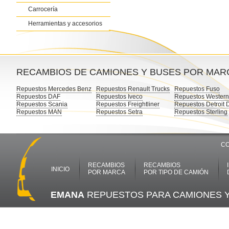
Carrocería
Herramientas y accesorios
RECAMBIOS DE CAMIONES Y BUSES POR MAR
Repuestos Mercedes Benz
Repuestos Renault Trucks
Repuestos Fuso
Repuestos DAF
Repuestos Iveco
Repuestos Western
Repuestos Scania
Repuestos Freightliner
Repuestos Detroit 
Repuestos MAN
Repuestos Setra
Repuestos Sterling
CO
RECAMBIOS
RECAMBIOS
INICIO
POR MARCA
POR TIPO DE CAMIÓN
EMANA
REPUESTOS PARA CAMIONES 