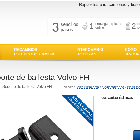
Repuestos para camiones y buse
3
sencillos
1
2
encarga tu pieza
c
online
p
pasos
RECAMBIOS
INTERCAMBIO
CÓMO
POR TIPO DE CAMIÓN
DE PIEZAS
TRABA
orte de ballesta Volvo FH
n Soporte de ballesta Volvo FH
Volver a:
elegir repuesto
/
elegir categoría
/
elegir m
características