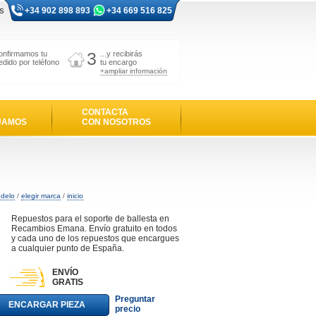
s
+34 902 898 893
+34 669 516 825
3
onfirmamos tu
...y recibirás
edido por teléfono
tu encargo
+ampliar información
CONTACTA
JAMOS
CON NOSOTROS
odelo
/
elegir marca
/
inicio
Repuestos para el soporte de ballesta en
Recambios Emana. Envío gratuito en todos
y cada uno de los repuestos que encargues
a cualquier punto de España.
ENVÍO
GRATIS
Preguntar
ENCARGAR PIEZA
precio