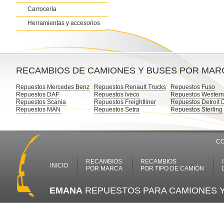
Carrocería
Herramientas y accesorios
RECAMBIOS DE CAMIONES Y BUSES POR MAR
Repuestos Mercedes Benz
Repuestos Renault Trucks
Repuestos Fuso
Repuestos DAF
Repuestos Iveco
Repuestos Western
Repuestos Scania
Repuestos Freightliner
Repuestos Detroit 
Repuestos MAN
Repuestos Setra
Repuestos Sterling
CO
RECAMBIOS
RECAMBIOS
INICIO
POR MARCA
POR TIPO DE CAMIÓN
EMANA
REPUESTOS PARA CAMIONES 