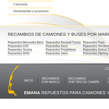
Carrocería
Herramientas y accesorios
RECAMBIOS DE CAMIONES Y BUSES POR MAR
Repuestos Mercedes Benz
Repuestos Renault Trucks
Repuestos Fuso
Repuestos DAF
Repuestos Iveco
Repuestos Western
Repuestos Scania
Repuestos Freightliner
Repuestos Detroit 
Repuestos MAN
Repuestos Setra
Repuestos Sterling
CO
RECAMBIOS
RECAMBIOS
INICIO
POR MARCA
POR TIPO DE CAMIÓN
EMANA
REPUESTOS PARA CAMIONES 