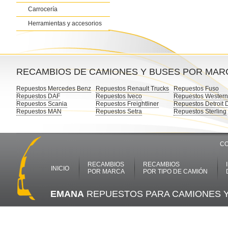
Carrocería
Herramientas y accesorios
RECAMBIOS DE CAMIONES Y BUSES POR MAR
Repuestos Mercedes Benz
Repuestos Renault Trucks
Repuestos Fuso
Repuestos DAF
Repuestos Iveco
Repuestos Western
Repuestos Scania
Repuestos Freightliner
Repuestos Detroit 
Repuestos MAN
Repuestos Setra
Repuestos Sterling
CO
RECAMBIOS
RECAMBIOS
INICIO
POR MARCA
POR TIPO DE CAMIÓN
EMANA
REPUESTOS PARA CAMIONES 