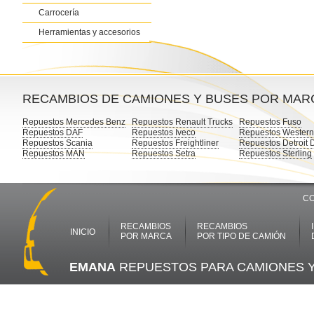
Carrocería
Herramientas y accesorios
RECAMBIOS DE CAMIONES Y BUSES POR MAR
Repuestos Mercedes Benz
Repuestos Renault Trucks
Repuestos Fuso
Repuestos DAF
Repuestos Iveco
Repuestos Western
Repuestos Scania
Repuestos Freightliner
Repuestos Detroit 
Repuestos MAN
Repuestos Setra
Repuestos Sterling
CO
RECAMBIOS
RECAMBIOS
INICIO
POR MARCA
POR TIPO DE CAMIÓN
EMANA
REPUESTOS PARA CAMIONES 