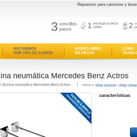
Repuestos para camiones y buse
3
sencillos
1
2
encarga tu pieza
c
online
p
pasos
RECAMBIOS
INTERCAMBIO
CÓMO
POR TIPO DE CAMIÓN
DE PIEZAS
TRABA
ina neumática Mercedes Benz Actros
n Bocina neumática Mercedes Benz Actros
Volver a:
elegir repuesto
/
elegir categ
características