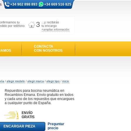
s
+34 902 898 893
+34 669 516 825
3
onfirmamos tu
...y recibirás
edido por teléfono
tu encargo
+ampliar información
CONTACTA
JAMOS
CON NOSOTROS
oría
/
elegir modelo
/
elegir marca
/
elegir tipo
/
inicio
Repuestos para bocina neumática en
Recambios Emana. Envío gratuito en todos
y cada uno de los repuestos que encargues
a cualquier punto de España.
ENVÍO
GRATIS
Preguntar
ENCARGAR PIEZA
precio