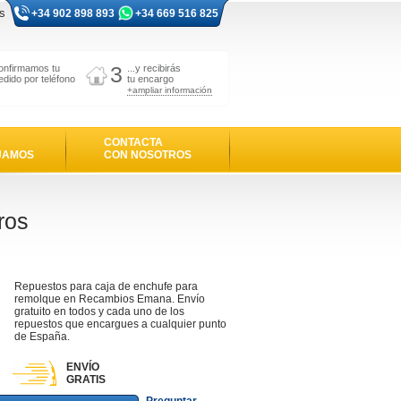
s
+34 902 898 893
+34 669 516 825
3
onfirmamos tu
...y recibirás
edido por teléfono
tu encargo
+ampliar información
CONTACTA
JAMOS
CON NOSOTROS
ros
Repuestos para caja de enchufe para
remolque en Recambios Emana. Envío
gratuito en todos y cada uno de los
repuestos que encargues a cualquier punto
de España.
ENVÍO
GRATIS