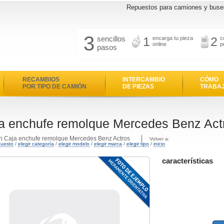
Repuestos para camiones y buse
3
sencillos
1
2
encarga tu pieza
c
online
p
pasos
RECAMBIOS
INTERCAMBIO
CÓMO
POR TIPO DE CAMIÓN
DE PIEZAS
TRABA
a enchufe remolque Mercedes Benz Act
n Caja enchufe remolque Mercedes Benz Actros
Volver a:
puesto
/
elegir categoría
/
elegir modelo
/
elegir marca
/
elegir tipo
/
inicio
características