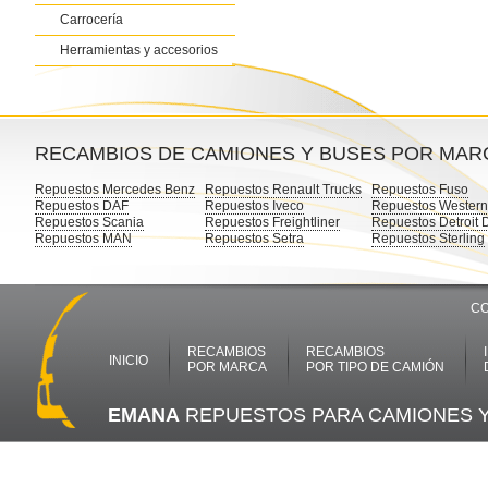
Carrocería
Herramientas y accesorios
RECAMBIOS DE CAMIONES Y BUSES POR MAR
Repuestos Mercedes Benz
Repuestos Renault Trucks
Repuestos Fuso
Repuestos DAF
Repuestos Iveco
Repuestos Western
Repuestos Scania
Repuestos Freightliner
Repuestos Detroit 
Repuestos MAN
Repuestos Setra
Repuestos Sterling
CO
RECAMBIOS
RECAMBIOS
INICIO
POR MARCA
POR TIPO DE CAMIÓN
EMANA
REPUESTOS PARA CAMIONES 