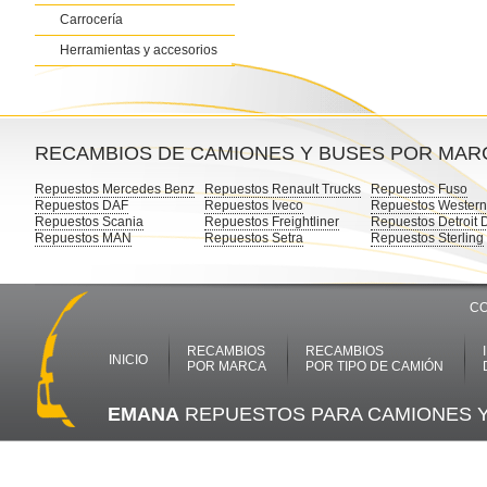
Carrocería
Herramientas y accesorios
RECAMBIOS DE CAMIONES Y BUSES POR MAR
Repuestos Mercedes Benz
Repuestos Renault Trucks
Repuestos Fuso
Repuestos DAF
Repuestos Iveco
Repuestos Western
Repuestos Scania
Repuestos Freightliner
Repuestos Detroit 
Repuestos MAN
Repuestos Setra
Repuestos Sterling
CO
RECAMBIOS
RECAMBIOS
INICIO
POR MARCA
POR TIPO DE CAMIÓN
EMANA
REPUESTOS PARA CAMIONES 