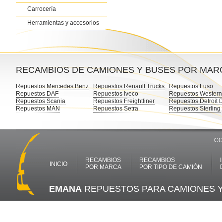
Carrocería
Herramientas y accesorios
RECAMBIOS DE CAMIONES Y BUSES POR MAR
Repuestos Mercedes Benz
Repuestos Renault Trucks
Repuestos Fuso
Repuestos DAF
Repuestos Iveco
Repuestos Western
Repuestos Scania
Repuestos Freightliner
Repuestos Detroit 
Repuestos MAN
Repuestos Setra
Repuestos Sterling
CO
RECAMBIOS
RECAMBIOS
INICIO
POR MARCA
POR TIPO DE CAMIÓN
EMANA
REPUESTOS PARA CAMIONES 