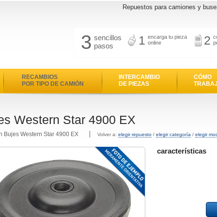
Repuestos para camiones y buse
3
sencillos
1
2
encarga tu pieza
c
online
p
pasos
RECAMBIOS
INTERCAMBIO
CÓMO
POR TIPO DE CAMIÓN
DE PIEZAS
TRABA
es Western Star 4900 EX
n Bujes Western Star 4900 EX
Volver a:
elegir repuesto
/
elegir categoría
/
elegir mo
características