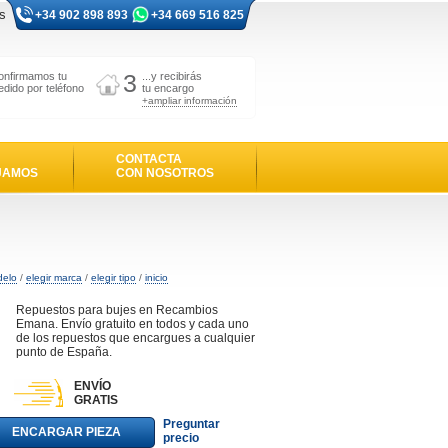
s
+34 902 898 893
+34 669 516 825
3
onfirmamos tu
...y recibirás
edido por teléfono
tu encargo
+ampliar información
CONTACTA
JAMOS
CON NOSOTROS
delo
/
elegir marca
/
elegir tipo
/
inicio
Repuestos para bujes en Recambios
Emana. Envío gratuito en todos y cada uno
de los repuestos que encargues a cualquier
punto de España.
ENVÍO
GRATIS
Preguntar
ENCARGAR PIEZA
precio