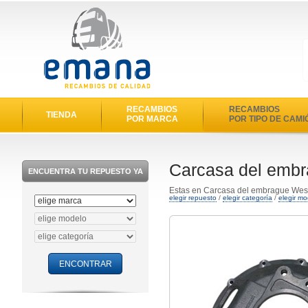
RECAMBIOS
RECAMBIOS
TIENDA
POR MARCA
POR TIPO DE CAMI
Carcasa del embr
ENCUENTRA TU REPUESTO YA
Estas en Carcasa del embrague Wes
elegir repuesto
/
elegir categoría
/
elegir mo