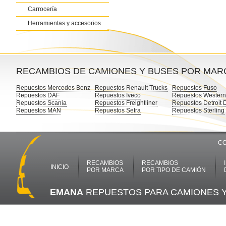
Carrocería
Herramientas y accesorios
RECAMBIOS DE CAMIONES Y BUSES POR MAR
Repuestos Mercedes Benz
Repuestos Renault Trucks
Repuestos Fuso
Repuestos DAF
Repuestos Iveco
Repuestos Western
Repuestos Scania
Repuestos Freightliner
Repuestos Detroit 
Repuestos MAN
Repuestos Setra
Repuestos Sterling
CO
RECAMBIOS
RECAMBIOS
INICIO
POR MARCA
POR TIPO DE CAMIÓN
EMANA
REPUESTOS PARA CAMIONES 