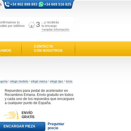
s
+34 902 898 893
+34 669 516 825
3
onfirmamos tu
...y recibirás
edido por teléfono
tu encargo
+ampliar información
CONTACTA
JAMOS
CON NOSOTROS
egoría
/
elegir modelo
/
elegir marca
/
elegir tipo
/
inicio
Repuestos para pedal de acelerador en
Recambios Emana. Envío gratuito en todos
y cada uno de los repuestos que encargues
a cualquier punto de España.
ENVÍO
GRATIS
Preguntar
ENCARGAR PIEZA
precio