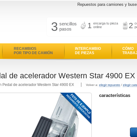
Repuestos para camiones y buse
3
sencillos
1
2
encarga tu pieza
c
online
p
pasos
RECAMBIOS
INTERCAMBIO
CÓMO
POR TIPO DE CAMIÓN
DE PIEZAS
TRABA
al de acelerador Western Star 4900 EX
n Pedal de acelerador Western Star 4900 EX
Volver a:
elegir repuesto
/
elegir cat
características