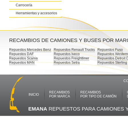
Carrocería
Herramientas y accesorios
RECAMBIOS DE CAMIONES Y BUSES POR MAR
Repuestos Mercedes Benz
Repuestos Renault Trucks
Repuestos Fuso
Repuestos DAF
Repuestos Iveco
Repuestos Western
Repuestos Scania
Repuestos Freightliner
Repuestos Detroit 
Repuestos MAN
Repuestos Setra
Repuestos Sterling
CO
RECAMBIOS
RECAMBIOS
INICIO
POR MARCA
POR TIPO DE CAMIÓN
EMANA
REPUESTOS PARA CAMIONES 