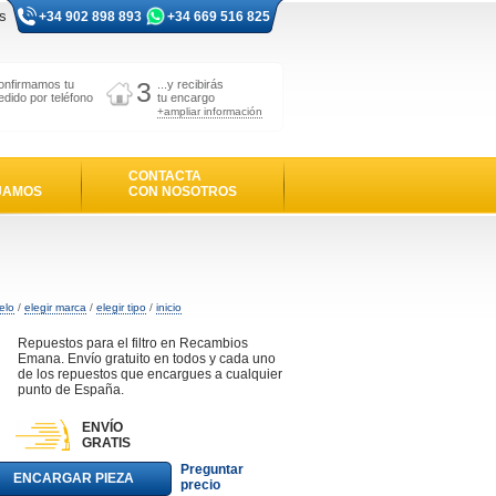
s
+34 902 898 893
+34 669 516 825
3
onfirmamos tu
...y recibirás
edido por teléfono
tu encargo
+ampliar información
CONTACTA
JAMOS
CON NOSOTROS
elo
/
elegir marca
/
elegir tipo
/
inicio
Repuestos para el filtro en Recambios
Emana. Envío gratuito en todos y cada uno
de los repuestos que encargues a cualquier
punto de España.
ENVÍO
GRATIS
Preguntar
ENCARGAR PIEZA
precio