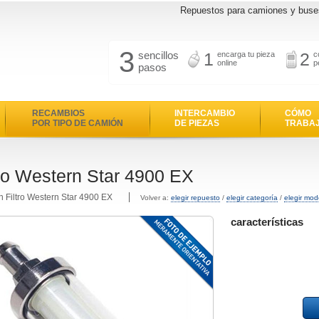
Repuestos para camiones y buse
3
sencillos
1
2
encarga tu pieza
c
online
p
pasos
RECAMBIOS
INTERCAMBIO
CÓMO
POR TIPO DE CAMIÓN
DE PIEZAS
TRABA
tro Western Star 4900 EX
n Filtro Western Star 4900 EX
Volver a:
elegir repuesto
/
elegir categoría
/
elegir mod
características