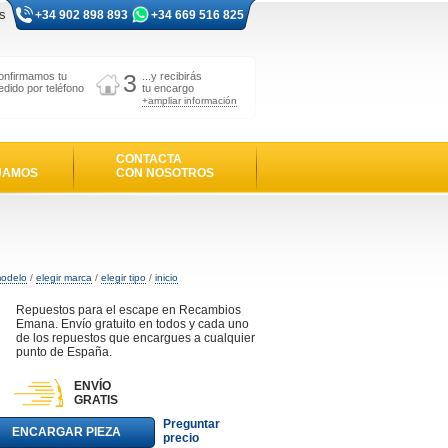
s
+34 902 898 893
+34 669 516 825
3
onfirmamos tu
...y recibirás
edido por teléfono
tu encargo
+ampliar información
CONTACTA
JAMOS
CON NOSOTROS
modelo
/
elegir marca
/
elegir tipo
/
inicio
Repuestos para el escape en Recambios
Emana. Envío gratuito en todos y cada uno
de los repuestos que encargues a cualquier
punto de España.
ENVÍO
GRATIS
Preguntar
ENCARGAR PIEZA
precio