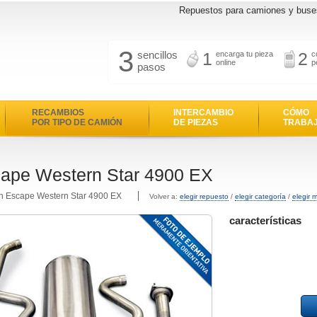
Repuestos para camiones y buse
3
sencillos
1
2
encarga tu pieza
c
online
p
pasos
RECAMBIOS
INTERCAMBIO
CÓMO
POR TIPO DE CAMIÓN
DE PIEZAS
TRABA
ape Western Star 4900 EX
en Escape Western Star 4900 EX
Volver a:
elegir repuesto
/
elegir categoría
/
elegir 
características