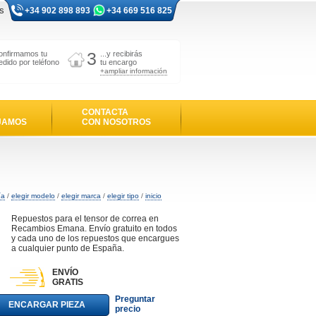
s
+34 902 898 893
+34 669 516 825
3
onfirmamos tu
...y recibirás
edido por teléfono
tu encargo
+ampliar información
CONTACTA
JAMOS
CON NOSOTROS
ía
/
elegir modelo
/
elegir marca
/
elegir tipo
/
inicio
Repuestos para el tensor de correa en
Recambios Emana. Envío gratuito en todos
y cada uno de los repuestos que encargues
a cualquier punto de España.
ENVÍO
GRATIS
Preguntar
ENCARGAR PIEZA
precio