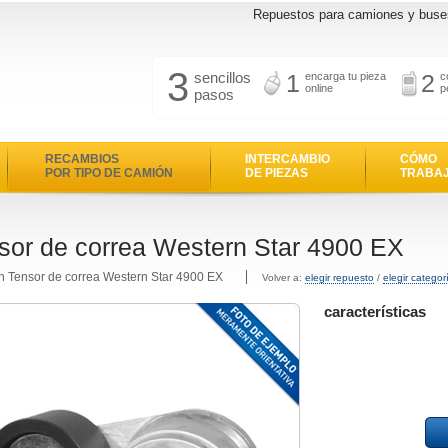
Repuestos para camiones y buse
3
sencillos
1
2
encarga tu pieza
c
online
p
pasos
RECAMBIOS
INTERCAMBIO
CÓMO
POR TIPO DE CAMIÓN
DE PIEZAS
TRABA
sor de correa Western Star 4900 EX
n Tensor de correa Western Star 4900 EX
Volver a:
elegir repuesto
/
elegir categor
características