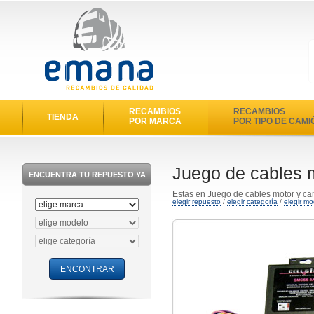
RECAMBIOS
RECAMBIOS
TIENDA
POR MARCA
POR TIPO DE CAMI
Juego de cables 
ENCUENTRA TU REPUESTO YA
Estas en Juego de cables motor y c
elegir repuesto
/
elegir categoría
/
elegir mo