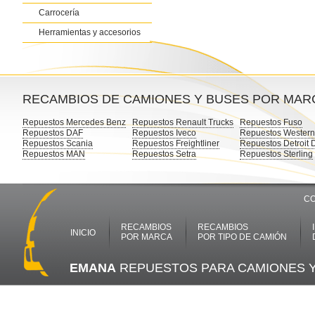
Carrocería
Herramientas y accesorios
RECAMBIOS DE CAMIONES Y BUSES POR MAR
Repuestos Mercedes Benz
Repuestos Renault Trucks
Repuestos Fuso
Repuestos DAF
Repuestos Iveco
Repuestos Western
Repuestos Scania
Repuestos Freightliner
Repuestos Detroit 
Repuestos MAN
Repuestos Setra
Repuestos Sterling
CO
RECAMBIOS
RECAMBIOS
INICIO
POR MARCA
POR TIPO DE CAMIÓN
EMANA
REPUESTOS PARA CAMIONES 