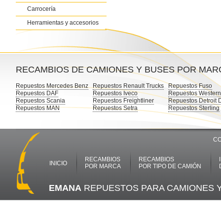
Carrocería
Herramientas y accesorios
RECAMBIOS DE CAMIONES Y BUSES POR MAR
Repuestos Mercedes Benz
Repuestos Renault Trucks
Repuestos Fuso
Repuestos DAF
Repuestos Iveco
Repuestos Western
Repuestos Scania
Repuestos Freightliner
Repuestos Detroit 
Repuestos MAN
Repuestos Setra
Repuestos Sterling
CO
RECAMBIOS
RECAMBIOS
INICIO
POR MARCA
POR TIPO DE CAMIÓN
EMANA
REPUESTOS PARA CAMIONES 