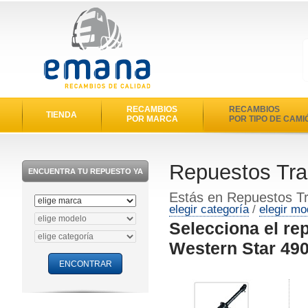
RECAMBIOS
RECAMBIOS
TIENDA
POR MARCA
POR TIPO DE CAMI
Repuestos Tra
ENCUENTRA TU REPUESTO YA
Estás en Repuestos T
elegir categoría
/
elegir mo
Selecciona el re
Western Star 49