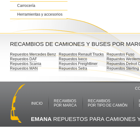
Carrocería
Herramientas y accesorios
RECAMBIOS DE CAMIONES Y BUSES POR MAR
Repuestos Mercedes Benz
Repuestos Renault Trucks
Repuestos Fuso
Repuestos DAF
Repuestos Iveco
Repuestos Western
Repuestos Scania
Repuestos Freightliner
Repuestos Detroit 
Repuestos MAN
Repuestos Setra
Repuestos Sterling
CO
RECAMBIOS
RECAMBIOS
INICIO
POR MARCA
POR TIPO DE CAMIÓN
EMANA
REPUESTOS PARA CAMIONES 