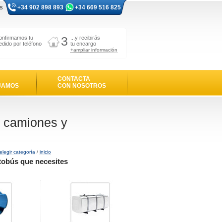
s
+34 902 898 893
+34 669 516 825
3
onfirmamos tu
...y recibirás
edido por teléfono
tu encargo
+ampliar información
CONTACTA
JAMOS
CON NOSOTROS
a camiones y
elegir categoría
/
inicio
utobús que necesites