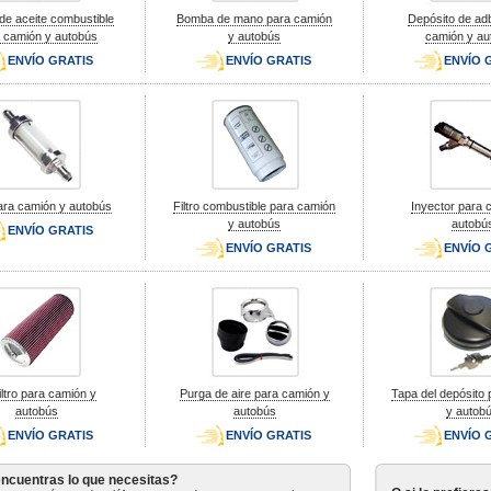
e aceite combustible
Bomba de mano para camión
Depósito de ad
 camión y autobús
y autobús
camión y au
ENVÍO GRATIS
ENVÍO GRATIS
ENVÍO 
para camión y autobús
Filtro combustible para camión
Inyector para 
y autobús
autobú
ENVÍO GRATIS
ENVÍO GRATIS
ENVÍO 
iltro para camión y
Purga de aire para camión y
Tapa del depósito
autobús
autobús
y autob
ENVÍO GRATIS
ENVÍO GRATIS
ENVÍO 
ncuentras lo que necesitas?