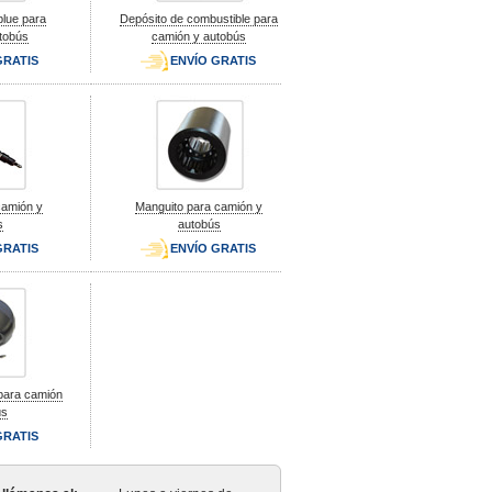
blue para
Depósito de combustible para
tobús
camión y autobús
GRATIS
ENVÍO GRATIS
camión y
Manguito para camión y
s
autobús
GRATIS
ENVÍO GRATIS
 para camión
ús
GRATIS