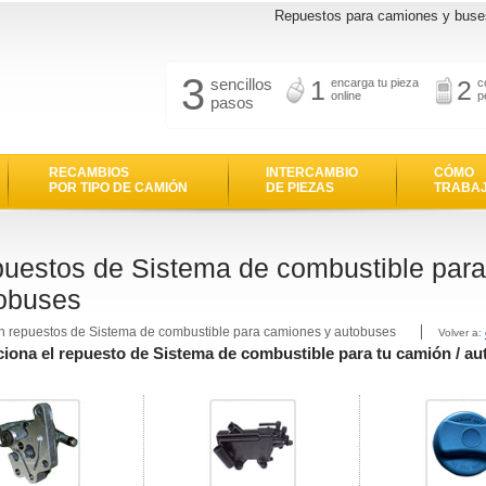
Repuestos para camiones y buse
3
sencillos
1
2
encarga tu pieza
c
online
p
pasos
RECAMBIOS
INTERCAMBIO
CÓMO
POR TIPO DE CAMIÓN
DE PIEZAS
TRABA
uestos de Sistema de combustible par
obuses
n repuestos de Sistema de combustible para camiones y autobuses
Volver a:
ciona el repuesto de Sistema de combustible para tu camión / a