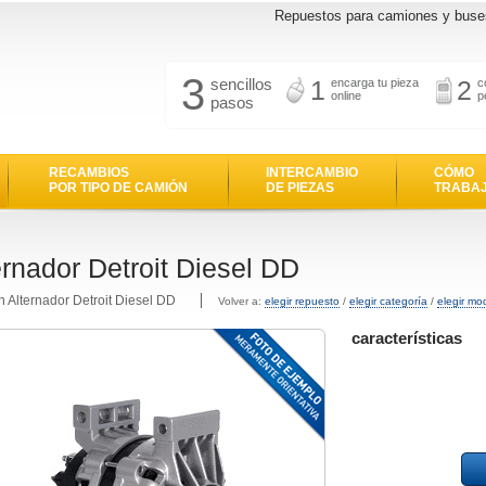
Repuestos para camiones y buse
3
sencillos
1
2
encarga tu pieza
c
online
p
pasos
RECAMBIOS
INTERCAMBIO
CÓMO
POR TIPO DE CAMIÓN
DE PIEZAS
TRABA
ernador Detroit Diesel DD
n Alternador Detroit Diesel DD
Volver a:
elegir repuesto
/
elegir categoría
/
elegir mo
características