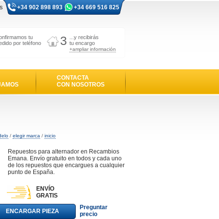
s
+34 902 898 893
+34 669 516 825
3
onfirmamos tu
...y recibirás
edido por teléfono
tu encargo
+ampliar información
CONTACTA
JAMOS
CON NOSOTROS
delo
/
elegir marca
/
inicio
Repuestos para alternador en Recambios
Emana. Envío gratuito en todos y cada uno
de los repuestos que encargues a cualquier
punto de España.
ENVÍO
GRATIS
Preguntar
ENCARGAR PIEZA
precio