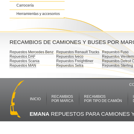
Carrocería
Herramientas y accesorios
RECAMBIOS DE CAMIONES Y BUSES POR MAR
Repuestos Mercedes Benz
Repuestos Renault Trucks
Repuestos Fuso
Repuestos DAF
Repuestos Iveco
Repuestos Western
Repuestos Scania
Repuestos Freightliner
Repuestos Detroit 
Repuestos MAN
Repuestos Setra
Repuestos Sterling
CO
RECAMBIOS
RECAMBIOS
INICIO
POR MARCA
POR TIPO DE CAMIÓN
EMANA
REPUESTOS PARA CAMIONES 