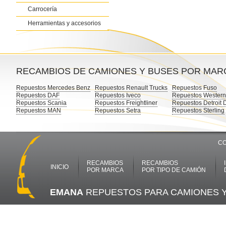
Carrocería
Herramientas y accesorios
RECAMBIOS DE CAMIONES Y BUSES POR MAR
Repuestos Mercedes Benz
Repuestos Renault Trucks
Repuestos Fuso
Repuestos DAF
Repuestos Iveco
Repuestos Western
Repuestos Scania
Repuestos Freightliner
Repuestos Detroit 
Repuestos MAN
Repuestos Setra
Repuestos Sterling
CO
RECAMBIOS
RECAMBIOS
INICIO
POR MARCA
POR TIPO DE CAMIÓN
EMANA
REPUESTOS PARA CAMIONES 