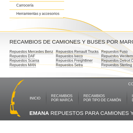
Carrocería
Herramientas y accesorios
RECAMBIOS DE CAMIONES Y BUSES POR MAR
Repuestos Mercedes Benz
Repuestos Renault Trucks
Repuestos Fuso
Repuestos DAF
Repuestos Iveco
Repuestos Western
Repuestos Scania
Repuestos Freightliner
Repuestos Detroit 
Repuestos MAN
Repuestos Setra
Repuestos Sterling
CO
RECAMBIOS
RECAMBIOS
INICIO
POR MARCA
POR TIPO DE CAMIÓN
EMANA
REPUESTOS PARA CAMIONES 