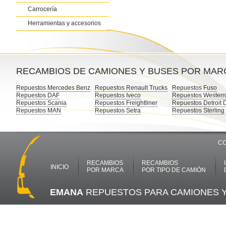
Carrocería
Herramientas y accesorios
RECAMBIOS DE CAMIONES Y BUSES POR MAR
Repuestos Mercedes Benz
Repuestos Renault Trucks
Repuestos Fuso
Repuestos DAF
Repuestos Iveco
Repuestos Western
Repuestos Scania
Repuestos Freightliner
Repuestos Detroit 
Repuestos MAN
Repuestos Setra
Repuestos Sterling
CO
RECAMBIOS
RECAMBIOS
INICIO
POR MARCA
POR TIPO DE CAMIÓN
EMANA
REPUESTOS PARA CAMIONES 