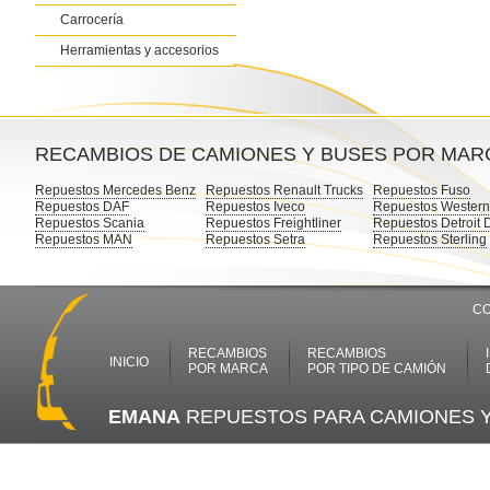
Carrocería
Herramientas y accesorios
RECAMBIOS DE CAMIONES Y BUSES POR MAR
Repuestos Mercedes Benz
Repuestos Renault Trucks
Repuestos Fuso
Repuestos DAF
Repuestos Iveco
Repuestos Western
Repuestos Scania
Repuestos Freightliner
Repuestos Detroit 
Repuestos MAN
Repuestos Setra
Repuestos Sterling
CO
RECAMBIOS
RECAMBIOS
INICIO
POR MARCA
POR TIPO DE CAMIÓN
EMANA
REPUESTOS PARA CAMIONES 