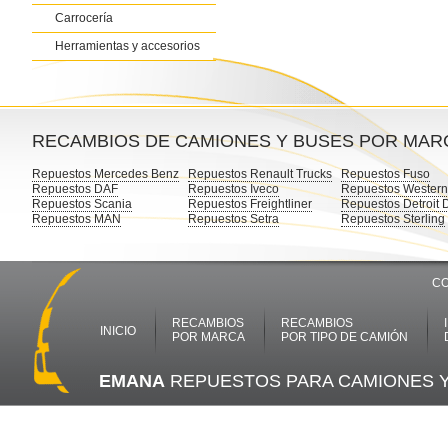
Carrocería
Herramientas y accesorios
RECAMBIOS DE CAMIONES Y BUSES POR MAR
Repuestos Mercedes Benz
Repuestos Renault Trucks
Repuestos Fuso
Repuestos DAF
Repuestos Iveco
Repuestos Western
Repuestos Scania
Repuestos Freightliner
Repuestos Detroit 
Repuestos MAN
Repuestos Setra
Repuestos Sterling
CO
RECAMBIOS
RECAMBIOS
INICIO
POR MARCA
POR TIPO DE CAMIÓN
EMANA
REPUESTOS PARA CAMIONES 