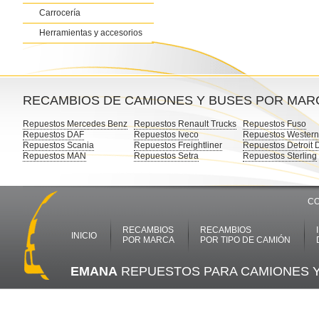
Carrocería
Herramientas y accesorios
RECAMBIOS DE CAMIONES Y BUSES POR MAR
Repuestos Mercedes Benz
Repuestos Renault Trucks
Repuestos Fuso
Repuestos DAF
Repuestos Iveco
Repuestos Western
Repuestos Scania
Repuestos Freightliner
Repuestos Detroit 
Repuestos MAN
Repuestos Setra
Repuestos Sterling
CO
RECAMBIOS
RECAMBIOS
INICIO
POR MARCA
POR TIPO DE CAMIÓN
EMANA
REPUESTOS PARA CAMIONES 