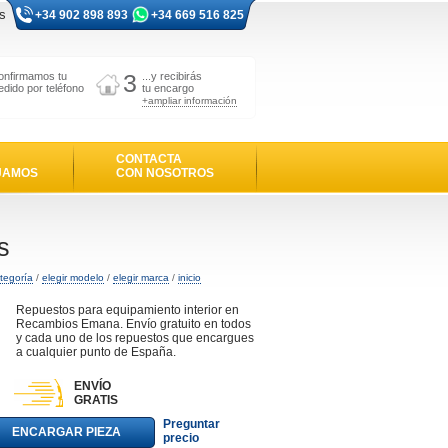
s
+34 902 898 893
+34 669 516 825
3
onfirmamos tu
...y recibirás
edido por teléfono
tu encargo
+ampliar información
CONTACTA
JAMOS
CON NOSOTROS
s
ategoría
/
elegir modelo
/
elegir marca
/
inicio
Repuestos para equipamiento interior en
Recambios Emana. Envío gratuito en todos
y cada uno de los repuestos que encargues
a cualquier punto de España.
ENVÍO
GRATIS
Preguntar
ENCARGAR PIEZA
precio