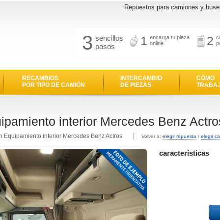
Repuestos para camiones y buse
3
sencillos
1
2
encarga tu pieza
c
online
p
pasos
RECAMBIOS
INTERCAMBIO
CÓMO
POR TIPO DE CAMIÓN
DE PIEZAS
TRABA
ipamiento interior Mercedes Benz Actro
n Equipamiento interior Mercedes Benz Actros
Volver a:
elegir repuesto
/
elegir c
características