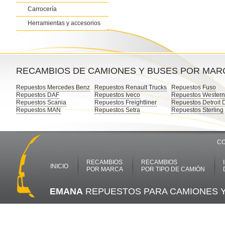
Carrocería
Herramientas y accesorios
RECAMBIOS DE CAMIONES Y BUSES POR MAR
Repuestos Mercedes Benz
Repuestos Renault Trucks
Repuestos Fuso
Repuestos DAF
Repuestos Iveco
Repuestos Western
Repuestos Scania
Repuestos Freightliner
Repuestos Detroit 
Repuestos MAN
Repuestos Setra
Repuestos Sterling
CO
RECAMBIOS
RECAMBIOS
INICIO
POR MARCA
POR TIPO DE CAMIÓN
EMANA
REPUESTOS PARA CAMIONES 