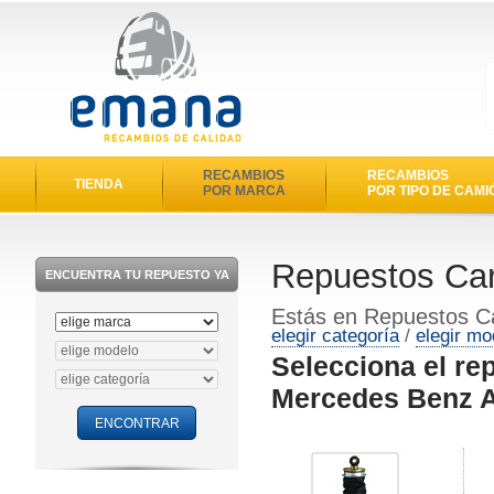
RECAMBIOS
RECAMBIOS
TIENDA
POR MARCA
POR TIPO DE CAMI
Repuestos Car
ENCUENTRA TU REPUESTO YA
Estás en Repuestos C
elegir categoría
/
elegir mo
Selecciona el re
Mercedes Benz A