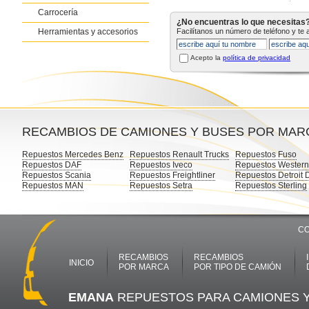
Carrocería
¿No encuentras lo que necesitas
Herramientas y accesorios
Facilítanos un número de teléfono y te
Acepto la
política de privacidad
RECAMBIOS DE CAMIONES Y BUSES POR MAR
Repuestos Mercedes Benz
Repuestos Renault Trucks
Repuestos Fuso
Repuestos DAF
Repuestos Iveco
Repuestos Western
Repuestos Scania
Repuestos Freightliner
Repuestos Detroit 
Repuestos MAN
Repuestos Setra
Repuestos Sterling
CO
RECAMBIOS
RECAMBIOS
INICIO
POR MARCA
POR TIPO DE CAMIÓN
EMANA
REPUESTOS PARA CAMIONES 