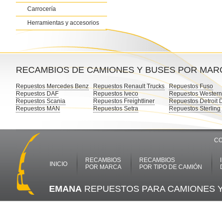
Carrocería
Herramientas y accesorios
RECAMBIOS DE CAMIONES Y BUSES POR MAR
Repuestos Mercedes Benz
Repuestos Renault Trucks
Repuestos Fuso
Repuestos DAF
Repuestos Iveco
Repuestos Western
Repuestos Scania
Repuestos Freightliner
Repuestos Detroit 
Repuestos MAN
Repuestos Setra
Repuestos Sterling
CO
RECAMBIOS
RECAMBIOS
INICIO
POR MARCA
POR TIPO DE CAMIÓN
EMANA
REPUESTOS PARA CAMIONES 