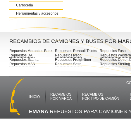
Carrocería
Herramientas y accesorios
RECAMBIOS DE CAMIONES Y BUSES POR MAR
Repuestos Mercedes Benz
Repuestos Renault Trucks
Repuestos Fuso
Repuestos DAF
Repuestos Iveco
Repuestos Western
Repuestos Scania
Repuestos Freightliner
Repuestos Detroit 
Repuestos MAN
Repuestos Setra
Repuestos Sterling
CO
RECAMBIOS
RECAMBIOS
INICIO
POR MARCA
POR TIPO DE CAMIÓN
EMANA
REPUESTOS PARA CAMIONES 