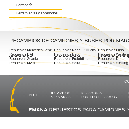
Carrocería
Herramientas y accesorios
RECAMBIOS DE CAMIONES Y BUSES POR MAR
Repuestos Mercedes Benz
Repuestos Renault Trucks
Repuestos Fuso
Repuestos DAF
Repuestos Iveco
Repuestos Western
Repuestos Scania
Repuestos Freightliner
Repuestos Detroit 
Repuestos MAN
Repuestos Setra
Repuestos Sterling
CO
RECAMBIOS
RECAMBIOS
INICIO
POR MARCA
POR TIPO DE CAMIÓN
EMANA
REPUESTOS PARA CAMIONES 