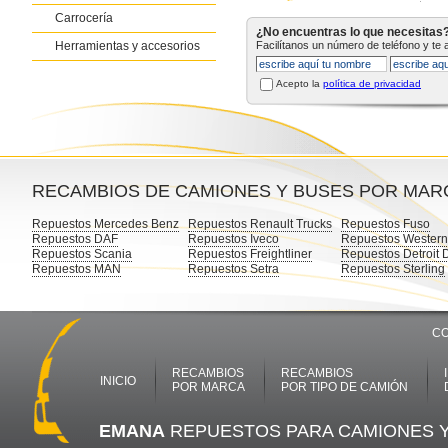
Carrocería
¿No encuentras lo que necesitas
Herramientas y accesorios
Facilítanos un número de teléfono y te
Acepto la
política de privacidad
RECAMBIOS DE CAMIONES Y BUSES POR MAR
Repuestos Mercedes Benz
Repuestos Renault Trucks
Repuestos Fuso
Repuestos DAF
Repuestos Iveco
Repuestos Western
Repuestos Scania
Repuestos Freightliner
Repuestos Detroit 
Repuestos MAN
Repuestos Setra
Repuestos Sterling
CO
RECAMBIOS
RECAMBIOS
INICIO
POR MARCA
POR TIPO DE CAMIÓN
EMANA
REPUESTOS PARA CAMIONES 