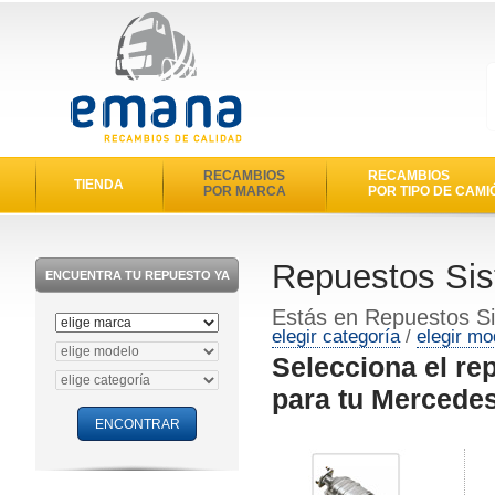
RECAMBIOS
RECAMBIOS
TIENDA
POR MARCA
POR TIPO DE CAMI
Repuestos Sis
ENCUENTRA TU REPUESTO YA
Estás en Repuestos S
elegir categoría
/
elegir mo
Selecciona el re
para tu Mercede