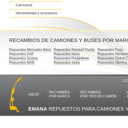
Carrocería
Herramientas y accesorios
RECAMBIOS DE CAMIONES Y BUSES POR MAR
Repuestos Mercedes Benz
Repuestos Renault Trucks
Repuestos Fuso
Repuestos DAF
Repuestos Iveco
Repuestos Western
Repuestos Scania
Repuestos Freightliner
Repuestos Detroit 
Repuestos MAN
Repuestos Setra
Repuestos Sterling
CO
RECAMBIOS
RECAMBIOS
INICIO
POR MARCA
POR TIPO DE CAMIÓN
EMANA
REPUESTOS PARA CAMIONES 