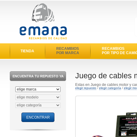
RECAMBIOS
RECAMBIOS
TIENDA
POR MARCA
POR TIPO DE CAMI
Juego de cables 
ENCUENTRA TU REPUESTO YA
Estas en Juego de cables motor y c
elegir repuesto
/
elegir categoría
/
elegir mo