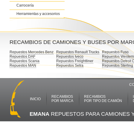
Carrocería
Herramientas y accesorios
RECAMBIOS DE CAMIONES Y BUSES POR MAR
Repuestos Mercedes Benz
Repuestos Renault Trucks
Repuestos Fuso
Repuestos DAF
Repuestos Iveco
Repuestos Western
Repuestos Scania
Repuestos Freightliner
Repuestos Detroit 
Repuestos MAN
Repuestos Setra
Repuestos Sterling
CO
RECAMBIOS
RECAMBIOS
INICIO
POR MARCA
POR TIPO DE CAMIÓN
EMANA
REPUESTOS PARA CAMIONES 