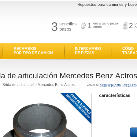
Repuestos para camiones y buse
3
sencillos
1
2
encarga tu pieza
c
online
p
pasos
RECAMBIOS
INTERCAMBIO
CÓMO
POR TIPO DE CAMIÓN
DE PIEZAS
TRABA
da de articulación Mercedes Benz Actro
n Brida de articulación Mercedes Benz Actros
Volver a:
elegir repuesto
/
elegir ca
características