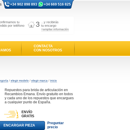
s
+34 902 898 893
+34 669 516 825
3
onfirmamos tu
...y recibirás
edido por teléfono
tu encargo
+ampliar información
CONTACTA
JAMOS
CON NOSOTROS
s
tegoría
/
elegir modelo
/
elegir marca
/
inicio
Repuestos para brida de articulación en
Recambios Emana. Envío gratuito en todos
y cada uno de los repuestos que encargues
a cualquier punto de España.
ENVÍO
GRATIS
Preguntar
ENCARGAR PIEZA
precio