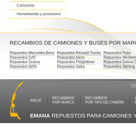
Carrocería
Herramientas y accesorios
RECAMBIOS DE CAMIONES Y BUSES POR MAR
Repuestos Mercedes Benz
Repuestos Renault Trucks
Repuestos Fuso
Repuestos DAF
Repuestos Iveco
Repuestos Western
Repuestos Scania
Repuestos Freightliner
Repuestos Detroit 
Repuestos MAN
Repuestos Setra
Repuestos Sterling
CO
RECAMBIOS
RECAMBIOS
INICIO
POR MARCA
POR TIPO DE CAMIÓN
EMANA
REPUESTOS PARA CAMIONES 