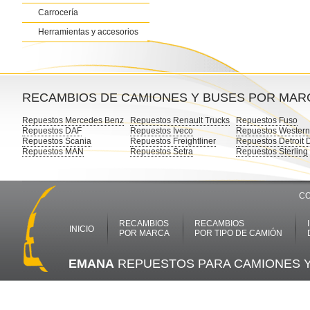
Carrocería
Herramientas y accesorios
RECAMBIOS DE CAMIONES Y BUSES POR MAR
Repuestos Mercedes Benz
Repuestos Renault Trucks
Repuestos Fuso
Repuestos DAF
Repuestos Iveco
Repuestos Western
Repuestos Scania
Repuestos Freightliner
Repuestos Detroit 
Repuestos MAN
Repuestos Setra
Repuestos Sterling
CO
RECAMBIOS
RECAMBIOS
INICIO
POR MARCA
POR TIPO DE CAMIÓN
EMANA
REPUESTOS PARA CAMIONES 