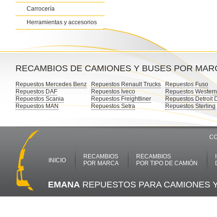
Carrocería
Herramientas y accesorios
RECAMBIOS DE CAMIONES Y BUSES POR MAR
Repuestos Mercedes Benz
Repuestos Renault Trucks
Repuestos Fuso
Repuestos DAF
Repuestos Iveco
Repuestos Western
Repuestos Scania
Repuestos Freightliner
Repuestos Detroit 
Repuestos MAN
Repuestos Setra
Repuestos Sterling
CO
RECAMBIOS
RECAMBIOS
INICIO
POR MARCA
POR TIPO DE CAMIÓN
EMANA
REPUESTOS PARA CAMIONES 