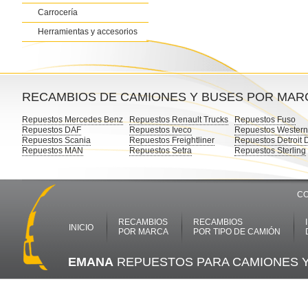
Carrocería
Herramientas y accesorios
RECAMBIOS DE CAMIONES Y BUSES POR MAR
Repuestos Mercedes Benz
Repuestos Renault Trucks
Repuestos Fuso
Repuestos DAF
Repuestos Iveco
Repuestos Western
Repuestos Scania
Repuestos Freightliner
Repuestos Detroit 
Repuestos MAN
Repuestos Setra
Repuestos Sterling
CO
RECAMBIOS
RECAMBIOS
INICIO
POR MARCA
POR TIPO DE CAMIÓN
EMANA
REPUESTOS PARA CAMIONES 