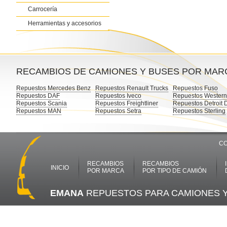
Carrocería
Herramientas y accesorios
RECAMBIOS DE CAMIONES Y BUSES POR MAR
Repuestos Mercedes Benz
Repuestos Renault Trucks
Repuestos Fuso
Repuestos DAF
Repuestos Iveco
Repuestos Western
Repuestos Scania
Repuestos Freightliner
Repuestos Detroit 
Repuestos MAN
Repuestos Setra
Repuestos Sterling
CO
RECAMBIOS
RECAMBIOS
INICIO
POR MARCA
POR TIPO DE CAMIÓN
EMANA
REPUESTOS PARA CAMIONES 