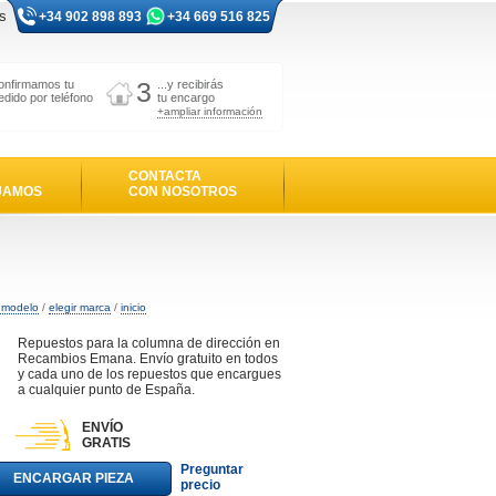
s
+34 902 898 893
+34 669 516 825
3
onfirmamos tu
...y recibirás
edido por teléfono
tu encargo
+ampliar información
CONTACTA
JAMOS
CON NOSOTROS
r modelo
/
elegir marca
/
inicio
Repuestos para la columna de dirección en
Recambios Emana. Envío gratuito en todos
y cada uno de los repuestos que encargues
a cualquier punto de España.
ENVÍO
GRATIS
Preguntar
ENCARGAR PIEZA
precio