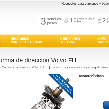
Repuestos para camiones y buse
3
sencillos
1
2
encarga tu pieza
c
online
p
pasos
RECAMBIOS
INTERCAMBIO
CÓMO
POR TIPO DE CAMIÓN
DE PIEZAS
TRABA
umna de dirección Volvo FH
n Columna de dirección Volvo FH
Volver a:
elegir repuesto
/
elegir categoría
/
elegi
características